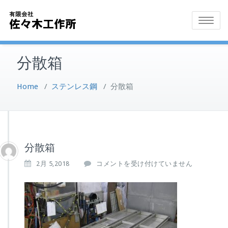
Skip
to
Toggle
content
navigatio
分散箱
Home
/
ステンレス鋼
/
分散箱
分散箱
分
2月 5,2018
コメントを受け付けていません
散
箱
は