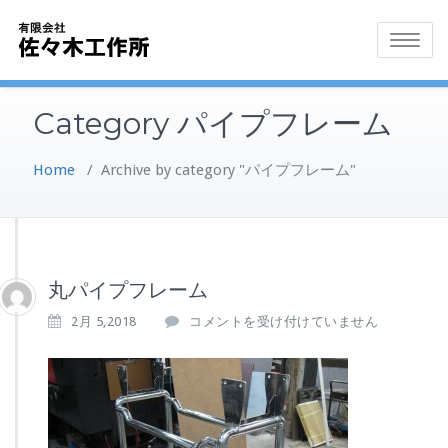
Skip
to
Toggle
content
navigatio
Category パイプフレーム
Home
/
Archive by category "パイプフレーム"
丸パイプフレーム
丸
2月 5,2018
コメントを受け付けていません
パ
イ
プ
フ
レ
ー