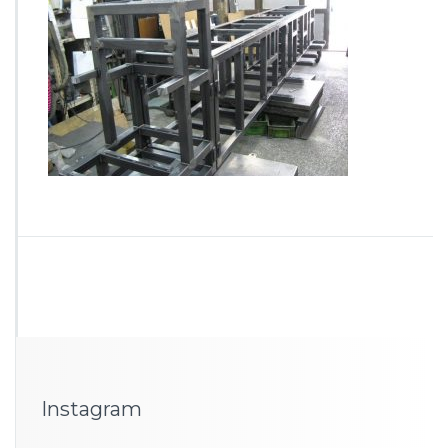
_
角
パ
イ
プ
フ
レ
ー
ム
は
Instagram