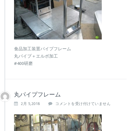
ム
は
食品加工装置パイプフレーム
丸パイプ＋エルボ加工
#400研磨
丸パイプフレーム
丸
2月 5,2018
コメントを受け付けていません
パ
イ
プ
フ