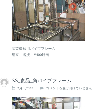
レ
ー
ム
は
産業機械用パイプフレーム
組立、溶接、#400研磨
SS_食品_角パイプフレーム
S
2月 5,2018
コメントを受け付けていません
S
_
食
品